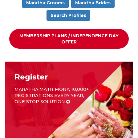
Maratha Grooms
Maratha Brides
MEMBERSHIP
Search Profiles
SUCCESS
STORIES
MEMBERSHIP PLANS / INDEPENDENCE DAY
CONTACT
OFFER
LOGIN
Register
MARATHA MATRIMONY, 10,000+
REGISTRATIONS EVERY YEAR,
ONE STOP SOLUTION