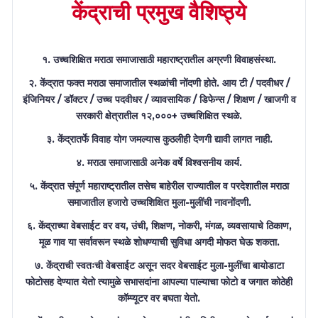
केंद्राची प्रमुख वैशिष्ठ्ये
१. उच्चशिक्षित मराठा समाजासाठी महाराष्ट्रातील अग्रणी विवाहसंस्था.
२. केंद्रात फक्त मराठा समाजातील स्थळांची नोंदणी होते. आय टी / पदवीधर /
इंजिनियर / डॉक्टर / उच्च पदवीधर / व्यावसायिक / डिफेन्स / शिक्षण / खाजगी व
सरकारी क्षेत्रातील १२,०००+ उच्चशिक्षित स्थळे.
३. केंद्रातर्फे विवाह योग जमल्यास कुठलीही देणगी द्यावी लागत नाही.
४. मराठा समाजासाठी अनेक वर्षे विश्वसनीय कार्य.
५. केंद्रात संपूर्ण महाराष्ट्रातील तसेच बाहेरील राज्यातील व परदेशातील मराठा
समाजातील हजारो उच्चशिक्षित मुला-मुलींची नावनोंदणी.
६. केंद्राच्या वेबसाईट वर वय, उंची, शिक्षण, नोकरी, मंगळ, व्यवसायाचे ठिकाण,
मूळ गाव या सर्वावरून स्थळे शोधण्याची सुविधा अगदी मोफत घेऊ शकता.
७. केंद्राची स्वतःची वेबसाईट असून सदर वेबसाईट मुला-मुलींचा बायोडाटा
फोटोसह देण्यात येतो त्यामुळे सभासदांना आपल्या पाल्याचा फोटो व जगात कोठेही
कॉम्प्यूटर वर बघता येतो.