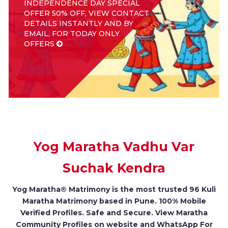
INDEPENDENCE DAY SPECIAL
OFFER 50% OFF, VIEW CONTACT
DETAILS INSTANTLY AND BY
EMAIL, FOR TODAY ONLY
OFFERS
Yog Maratha Vadhu Var
Suchak Kendra
Yog Maratha® Matrimony is the most trusted 96 Kuli
Maratha Matrimony based in Pune. 100% Mobile
Verified Profiles. Safe and Secure. View Maratha
Community Profiles on website and WhatsApp For