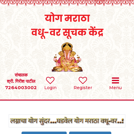
Home
RULES
REGISTER
संचालक
SEARCH
श्री. गिरीश पाटील
7264003002
Login
Register
Menu
BRIDES
GROOMS
DIVORCEE