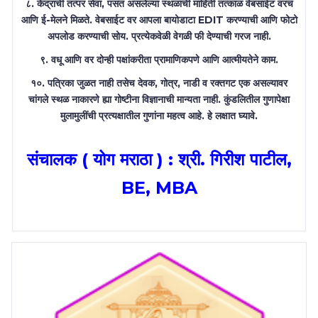
८. केंद्राची तत्पर सेवा, पसंत असलेल्या स्थळांची माहिती तत्काळ वेबसाईट वरचं
आणि ई-मेलने मिळते. वेबसाईट वर आपला बायोडाटा EDIT करण्याची आणि फोटो
अपलोड करण्याची सोय. प्रत्येकवेळी वेगळी फी देण्याची गरज नाही.
९. वधू आणि वर दोन्ही पक्षांकरीता प्रामाणिकपणे आणि आत्मीयतेने काम.
१०. पत्रिका जुळत नाही तसेच देवक, गोत्र, नाडी व रक्तगट एक असल्यावर
चांगले स्थळ नाकारणे ह्या गोष्टीना विज्ञानाची मान्यता नाही. कुंडलितील गुणापेक्षा
मुलामुलींची प्रत्यक्षातील गुणांना महत्व आहे. हे लक्षात घ्यावे.
संचालक ( योग मराठा ) : श्री. गिरीश पाटील,
BE, MBA