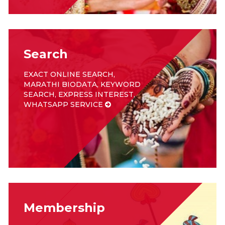
Search
EXACT ONLINE SEARCH,
MARATHI BIODATA, KEYWORD
SEARCH, EXPRESS INTEREST,
WHATSAPP SERVICE
Membership